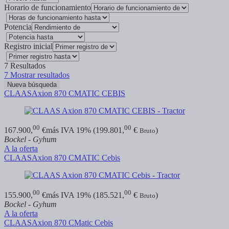
Horario de funcionamiento
Potencia
Registro inicial
7
Resultados
7
Mostrar resultados
Nueva búsqueda
CLAAS
Axion 870 CMATIC CEBIS
00
00
167.900,
€
más IVA 19% (199.801,
€
)
Bruto
Bockel - Gyhum
A la oferta
CLAAS
Axion 870 CMATIC Cebis
00
00
155.900,
€
más IVA 19% (185.521,
€
)
Bruto
Bockel - Gyhum
A la oferta
CLAAS
Axion 870 CMatic Cebis