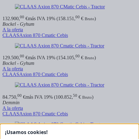
00
00
132.900,
€
más IVA 19% (158.151,
€
)
Bruto
Bockel - Gyhum
A la oferta
CLAAS
Axion 870 Cmatic Cebis
00
00
129.500,
€
más IVA 19% (154.105,
€
)
Bruto
Bockel - Gyhum
A la oferta
CLAAS
Axion 870 Cmatic Cebis
00
50
84.750,
€
más IVA 19% (100.852,
€
)
Bruto
Demmin
A la oferta
CLAAS
Axion 870 Cmatic Cebis
¡Usamos cookies!
00
00
79.500,
€
más IVA 19% (94.605,
€
)
Bruto