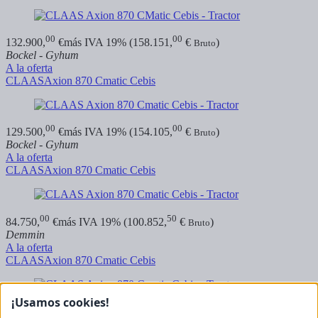
00
00
132.900,
€
más IVA 19% (158.151,
€
)
Bruto
Bockel - Gyhum
A la oferta
CLAAS
Axion 870 Cmatic Cebis
00
00
129.500,
€
más IVA 19% (154.105,
€
)
Bruto
Bockel - Gyhum
A la oferta
CLAAS
Axion 870 Cmatic Cebis
00
50
84.750,
€
más IVA 19% (100.852,
€
)
Bruto
Demmin
A la oferta
CLAAS
Axion 870 Cmatic Cebis
¡Usamos cookies!
00
00
79.500,
€
más IVA 19% (94.605,
€
)
Bruto