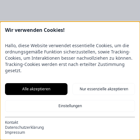
Wir verwenden Cookies!
Hallo, diese Website verwendet essentielle Cookies, um die
ordnungsgemäße Funktion sicherzustellen, sowie Tracking-
Cookies, um Interaktionen besser nachvollziehen zu können.
Tracking-Cookies werden erst nach erteilter Zustimmung
Leider keine Fahrzeuge gefunden
gesetzt.
Alle akzeptieren
Nur essenzielle akzeptieren
News
Kontakt
Einstellungen
Impressum
Datenschutz
Allgemeine Geschäftsbedingungen
Kontakt
Datenschutzerklärung
© Fricke Landmaschinen GmbH 2026
Impressum