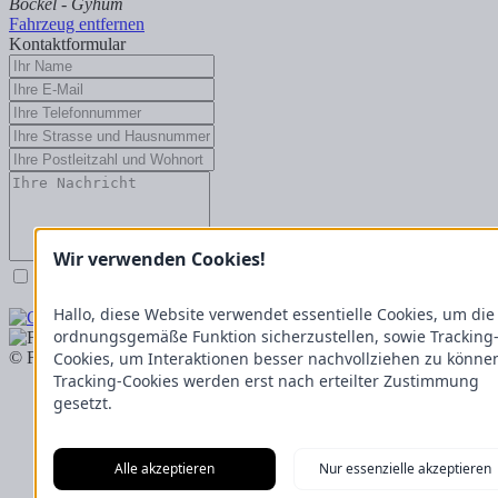
Bockel - Gyhum
Fahrzeug entfernen
Kontaktformular
Wir verwenden Cookies!
Ja, ich akzeptiere die
Datenschutzbestimmungen
.
Anfrage senden
Hallo, diese Website verwendet essentielle Cookies, um die
ordnungsgemäße Funktion sicherzustellen, sowie Tracking
Cookies, um Interaktionen besser nachvollziehen zu könne
© Fricke Landmaschinen GmbH 2026
Tracking-Cookies werden erst nach erteilter Zustimmung
Neumaschinen
gesetzt.
Gebrauchtmaschinen
Standorte
Karriere
Alle akzeptieren
Nur essenzielle akzeptieren
Partnershop