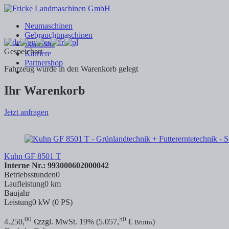
Neumaschinen
Gebrauchtmaschinen
Standorte
Gespeichert
Karriere
Partnershop
Fahrzeug wurde in den Warenkorb gelegt
Ihr Warenkorb
Jetzt anfragen
Kuhn GF 8501 T
Interne Nr.: 993000602000042
Betriebsstunden
0
Laufleistung
0 km
Baujahr
Leistung
0 kW (0 PS)
00
50
4.250,
€
zzgl. MwSt. 19% (5.057,
€
)
Brutto