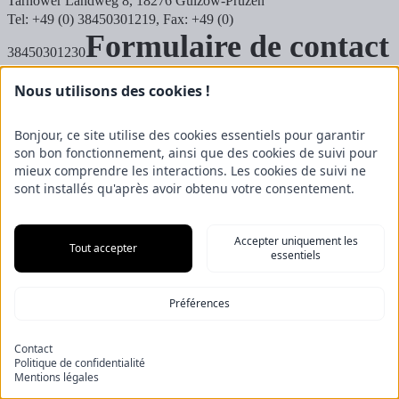
Tarnower Landweg 8, 18276 Gülzow-Prüzen
Tel: +49 (0) 38450301219, Fax: +49 (0)
Formulaire de contact
38450301230
Nous utilisons des cookies !
Bonjour, ce site utilise des cookies essentiels pour garantir
son bon fonctionnement, ainsi que des cookies de suivi pour
mieux comprendre les interactions. Les cookies de suivi ne
sont installés qu'après avoir obtenu votre consentement.
Accepter uniquement les
Envoyer la demande
Tout accepter
essentiels
Oui, j'accepte la
politique de confidentialité
.
News
Préférences
Contact
Impression
Protection des données
Contact
Conditions générales d'utilisation
Politique de confidentialité
Mentions légales
© Fricke Landmaschinen GmbH 2026