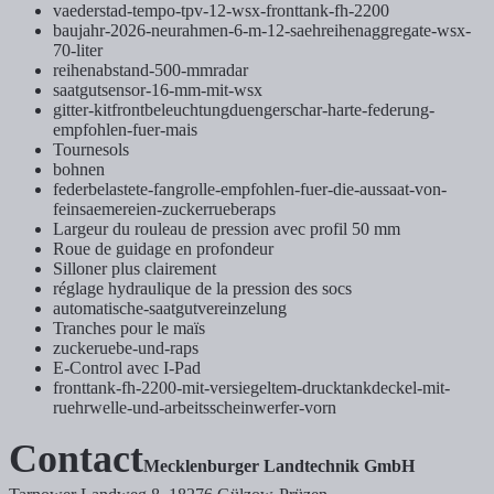
vaederstad-tempo-tpv-12-wsx-fronttank-fh-2200
baujahr-2026-neurahmen-6-m-12-saehreihenaggregate-wsx-
70-liter
reihenabstand-500-mmradar
saatgutsensor-16-mm-mit-wsx
gitter-kitfrontbeleuchtungduengerschar-harte-federung-
empfohlen-fuer-mais
Tournesols
bohnen
federbelastete-fangrolle-empfohlen-fuer-die-aussaat-von-
feinsaemereien-zuckerrueberaps
Largeur du rouleau de pression avec profil 50 mm
Roue de guidage en profondeur
Silloner plus clairement
réglage hydraulique de la pression des socs
automatische-saatgutvereinzelung
Tranches pour le maïs
zuckeruebe-und-raps
E-Control avec I-Pad
fronttank-fh-2200-mit-versiegeltem-drucktankdeckel-mit-
ruehrwelle-und-arbeitsscheinwerfer-vorn
Contact
Mecklenburger Landtechnik GmbH