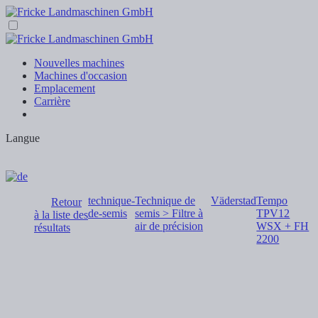
Nouvelles machines
Machines d'occasion
Emplacement
Carrière
Langue
technique-
Technique de
Väderstad
Tempo
Retour
de-semis
semis > Filtre à
TPV12
à la liste des
air de précision
WSX + FH
résultats
2200