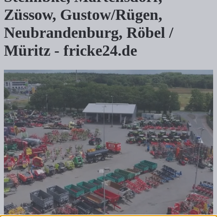
Züssow, Gustow/Rügen,
Neubrandenburg, Röbel /
Müritz - fricke24.de