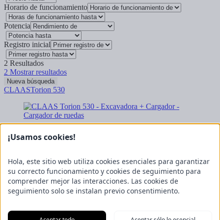
Horario de funcionamiento
Potencia
Registro inicial
2
Resultados
2
Mostrar resultados
Nueva búsqueda
CLAAS
Torion 530
00
00
49.900,
€
más IVA 19% (59.381,
€
)
Bruto
¡Usamos cookies!
Gülzow-Prüzen
A la oferta
CLAAS
Torion 530
Hola, este sitio web utiliza cookies esenciales para garantizar
su correcto funcionamiento y cookies de seguimiento para
comprender mejor las interacciones. Las cookies de
seguimiento solo se instalan previo consentimiento.
00
00
47.900,
€
más IVA 19% (57.001,
€
)
Bruto
Bockel - Gyhum
Aceptar todo
Aceptar sólo lo esencial