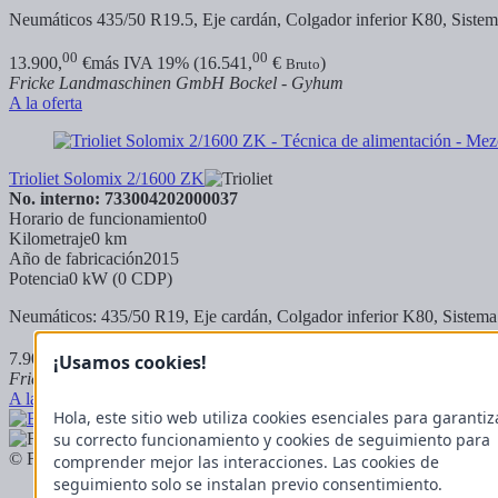
Neumáticos 435/50 R19.5, Eje cardán, Colgador inferior K80, Sistema 
00
00
13.900,
€
más IVA 19% (16.541,
€
)
Bruto
Fricke Landmaschinen GmbH Bockel - Gyhum
A la oferta
Trioliet Solomix 2/1600 ZK
No. interno: 733004202000037
Horario de funcionamiento
0
Kilometraje
0 km
Año de fabricación
2015
Potencia
0 kW (0 CDP)
Neumáticos: 435/50 R19, Eje cardán, Colgador inferior K80, Sistema d
00
00
7.900,
€
más IVA 19% (9.401,
€
)
¡Usamos cookies!
Bruto
Fricke Landmaschinen GmbH Bockel - Gyhum
A la oferta
Hola, este sitio web utiliza cookies esenciales para garantiz
su correcto funcionamiento y cookies de seguimiento para
© Fricke Landmaschinen GmbH 2026
comprender mejor las interacciones. Las cookies de
seguimiento solo se instalan previo consentimiento.
Máquinas nuevas