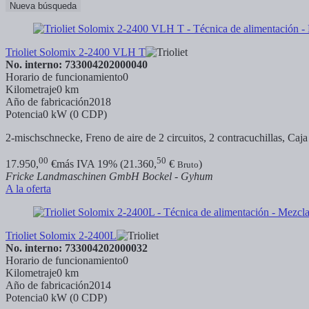
Nueva búsqueda
Trioliet Solomix 2-2400 VLH T
No. interno: 733004202000040
Horario de funcionamiento
0
Kilometraje
0 km
Año de fabricación
2018
Potencia
0 kW (0 CDP)
2-mischschnecke, Freno de aire de 2 circuitos, 2 contracuchillas, Caj
00
50
17.950,
€
más IVA 19% (21.360,
€
)
Bruto
Fricke Landmaschinen GmbH Bockel - Gyhum
A la oferta
Trioliet Solomix 2-2400L
No. interno: 733004202000032
Horario de funcionamiento
0
Kilometraje
0 km
Año de fabricación
2014
Potencia
0 kW (0 CDP)