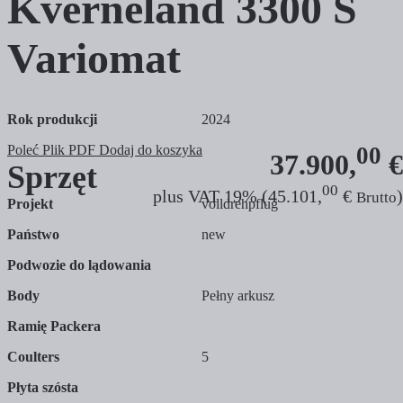
Kverneland
3300 S
Variomat
Rok produkcji
2024
Poleć
Plik PDF
Dodaj do koszyka
00
37.900,
€
Sprzęt
00
plus VAT 19% (45.101,
€
)
Brutto
Projekt
volldrehpflug
Państwo
new
Podwozie do lądowania
Body
Pełny arkusz
Ramię Packera
Coulters
5
Płyta szósta