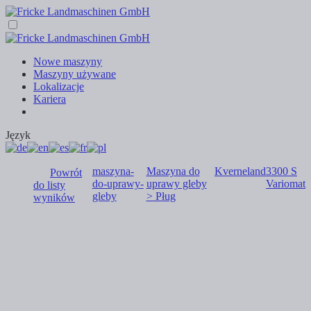
Nowe maszyny
Maszyny używane
Lokalizacje
Kariera
Język
maszyna-
Maszyna do
Kverneland
3300 S
Powrót
do-uprawy-
uprawy gleby
Variomat
do listy
gleby
> Pług
wyników