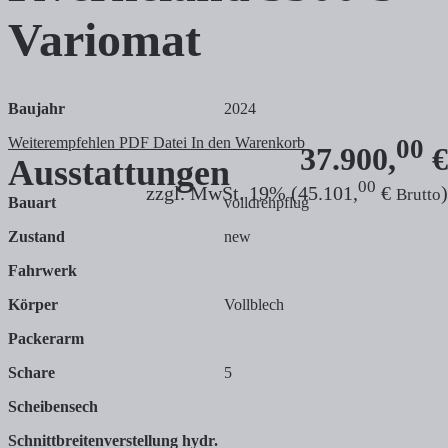
Variomat
Baujahr
2024
Weiterempfehlen
PDF Datei
In den Warenkorb
00
37.900,
€
Ausstattungen
00
zzgl. MwSt. 19% (45.101,
€
)
Brutto
Bauart
volldrehpflug
Zustand
new
Fahrwerk
Körper
Vollblech
Packerarm
Schare
5
Scheibensech
Schnittbreitenverstellung hydr.