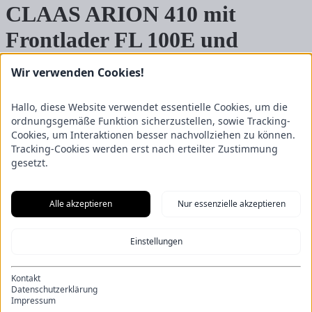
CLAAS ARION 410 mit
Frontlader FL 100E und
Flexpilot
Wir verwenden Cookies!
03.12.2020
Hallo, diese Website verwendet essentielle Cookies, um die
ordnungsgemäße Funktion sicherzustellen, sowie Tracking-
Cookies, um Interaktionen besser nachvollziehen zu können.
Tracking-Cookies werden erst nach erteilter Zustimmung
News
gesetzt.
Sichert euch noch schnell einen von fünf CLAAS ARION 410 mit
Alle akzeptieren
Nur essenzielle akzeptieren
Frontlader FL 100E und Flexpilot!
News
Einstellungen
Kontakt
Impressum
Datenschutz
Kontakt
Allgemeine Geschäftsbedingungen
Datenschutzerklärung
Impressum
© Fricke Landmaschinen GmbH 2026