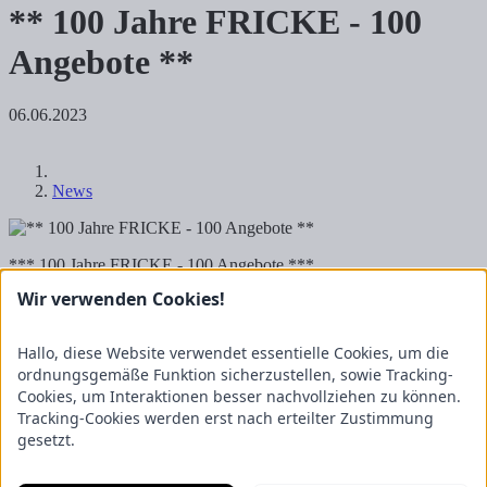
** 100 Jahre FRICKE - 100
Angebote **
06.06.2023
News
*** 100 Jahre FRICKE - 100 Angebote ***
Wir verwenden Cookies!
CLAAS Lexion 7700 zum Angebotspreis.
Daten & Fakten
Hallo, diese Website verwendet essentielle Cookies, um die
ordnungsgemäße Funktion sicherzustellen, sowie Tracking-
Baujahr 2023
Cookies, um Interaktionen besser nachvollziehen zu können.
CLAAS Vario 930
2 hydr. Rapsmesser
Tracking-Cookies werden erst nach erteilter Zustimmung
Auto Contour
gesetzt.
Körnerspitzblech