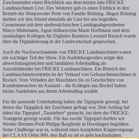
Zuschauenden einen Rückblick aus dem letzten Jahr FRICKE
Landmaschinen Live. Des Weiteren gab es einen Einblick in den
Betrieb der Worpsweder Perle von Familie Brüning. Jürgen Brüning
durften wir den Abend ebenfalls als Gast bei uns begrüßen.
Gemeinsam mit dem niedersächsischen Landtagsabgeordneten
Marco Mohrmann, Agrar-Influencerin Marie Hoffmann und dem
zuständigen Kollegen für Digitales Business Leonard Bausch wurde
über die Digitalisierung in der Landwirtschaft gesprochen.
Auch die Nachwuchstalente von FRICKE Landmaschinen waren
ein wichtiger Teil der Show. Ein Ausbildungsvideo zeigte den
abwechslungsreichen und familiären Arbeitsalltag als
Auszubildender bei FRICKE Landmaschinen. Ein Bereich des
Landmaschinenvertriebs ist der Verkauf von Gebrauchtmaschinen in
Bockel. Vom Verladen der Maschinen bis zu Geschichten von
Kundenbesuchen im Ausland – die Kollegen aus Bockel haben
kleine Anekdoten aus ihrem Arbeitsalltag erzählt.
Für die passende Unterhaltung haben die Tippspiele gesorgt, bei
denen das Tippglück der Zuschauer gefragt war. Den Anfang hat
dabei das Tippspiel „Tauziehen“ gemacht, bei dem der FRICKE-
Teamgeist gezeigt wurde. Für das zweite Tippspiel durften wir
Werder Bremen-Profi Philipp Bargfrede in Heeslingen begrüßen.
Seine Challenge war es, während eines kompletten Klappvorgangs
des CLAAS Orbis 900, den Ball so oft es geht hochzuhalten.