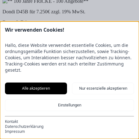
Dondi D45B für 7.250€ zzgl. 19% MwSt.
Daten & Fakten:
? Baujahr 2023
Wir verwenden Cookies!
? Gelenkwelle
Für weitere Informationen und bei Interesse stehen euch unsere
Hallo, diese Website verwendet essentielle Cookies, um die
Verkäufer gerne zur Verfügung.?
ordnungsgemäße Funktion sicherzustellen, sowie Tracking-
Cookies, um Interaktionen besser nachvollziehen zu können.
News
Tracking-Cookies werden erst nach erteilter Zustimmung
Kontakt
gesetzt.
Impressum
Datenschutz
Allgemeine Geschäftsbedingungen
Alle akzeptieren
Nur essenzielle akzeptieren
© Fricke Landmaschinen GmbH 2026
Einstellungen
Kontakt
Datenschutzerklärung
Impressum