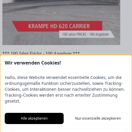
*** 100 Jahre Fricke - 100 Angebote ***
Wir verwenden Cookies!
Krampe HD 620 Carrier für 48.900€ zzgl. 19% Mwst.
Daten und Fakten:
Hallo, diese Website verwendet essentielle Cookies, um die
ordnungsgemäße Funktion sicherzustellen, sowie Tracking-
Baujahr 2023
Cookies, um Interaktionen besser nachvollziehen zu können.
Bereifung 650/55R26.5 Aeolus
Gef. Zugdeichsel
Tracking-Cookies werden erst nach erteilter Zustimmung
Druckluftbremse
gesetzt.
Hydr. Abstellstütze
Für weitere Informationen und bei Interesse stehen euch unsere
Alle akzeptieren
Nur essenzielle akzeptieren
Verkäufer gerne zur Verfügung.
News