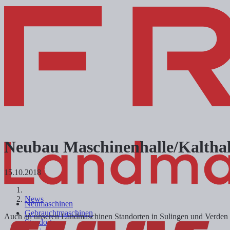
Neubau Maschinenhalle/Kalthal
15.10.2018
News
Neumaschinen
Gebrauchtmaschinen
Auch an unseren Landmaschinen Standorten in Sulingen und Verden s
Standorte