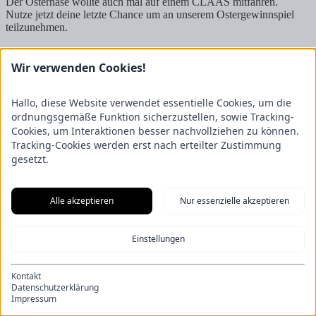
Der Osterhase wollte auch mal auf einem CLAAS mitfahren.
Nutze jetzt deine letzte Chance um an unserem Ostergewinnspiel
teilzunehmen.
News
Kontakt
Wir verwenden Cookies!
Impressum
Datenschutz
Allgemeine Geschäftsbedingungen
Hallo, diese Website verwendet essentielle Cookies, um die
ordnungsgemäße Funktion sicherzustellen, sowie Tracking-
© Fricke Landmaschinen GmbH 2026
Cookies, um Interaktionen besser nachvollziehen zu können.
Tracking-Cookies werden erst nach erteilter Zustimmung
gesetzt.
Alle akzeptieren
Nur essenzielle akzeptieren
Einstellungen
Kontakt
Datenschutzerklärung
Impressum