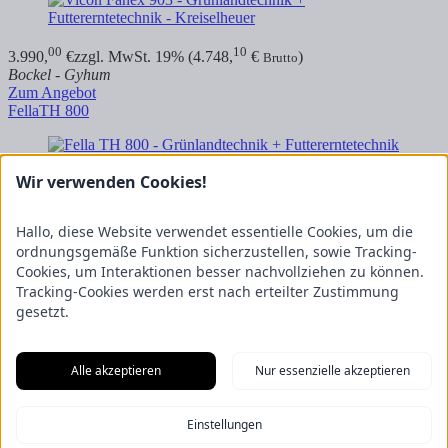
00
10
3.990,
€
zzgl. MwSt. 19% (4.748,
€
)
Brutto
Bockel - Gyhum
Zum Angebot
Fella
TH 800
Wir verwenden Cookies!
00
50
1.850,
€
zzgl. MwSt. 19% (2.201,
€
)
Brutto
Bockel - Gyhum
Hallo, diese Website verwendet essentielle Cookies, um die
Zum Angebot
ordnungsgemäße Funktion sicherzustellen, sowie Tracking-
CLAAS
Volto 900 - Modelljahr 2026
Cookies, um Interaktionen besser nachvollziehen zu können.
Tracking-Cookies werden erst nach erteilter Zustimmung
gesetzt.
Preis auf Anfrage
Gülzow-Prüzen
Alle akzeptieren
Nur essenzielle akzeptieren
Zum Angebot
News
Einstellungen
Kontakt
Impressum