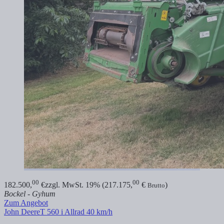
00
00
182.500,
€
zzgl. MwSt. 19% (217.175,
€
)
Brutto
Bockel - Gyhum
Zum Angebot
John Deere
T 560 i Allrad 40 km/h