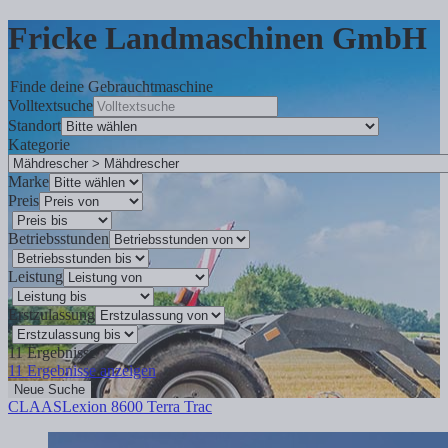
Fricke Landmaschinen GmbH
Finde deine Gebrauchtmaschine
Volltextsuche
Standort
Kategorie
Marke
Preis
Betriebsstunden
Leistung
Erstzulassung
11
Ergebnisse
11
Ergebnisse anzeigen
Neue Suche
CLAAS
Lexion 8600 Terra Trac