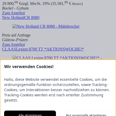
00
00
29.900,
€
zzgl. MwSt. 19% (35.581,
€
)
Brutto
Bockel - Gyhum
Zum Angebot
New Holland
CR 8080
Preis auf Anfrage
Gülzow-Prüzen
Zum Angebot
CLAAS
Lexion 8700 TT *AKTIONSWOCHE!*
Wir verwenden Cookies!
Preis auf Anfrage
Demmin
Hallo, diese Website verwendet essentielle Cookies, um die
Zum Angebot
ordnungsgemäße Funktion sicherzustellen, sowie Tracking-
CLAAS
LEXION 8700 TT *DEMO* mit Convio 1230
Cookies, um Interaktionen besser nachvollziehen zu können.
Tracking-Cookies werden erst nach erteilter Zustimmung
gesetzt.
Preis auf Anfrage
Gülzow-Prüzen
Alle akzeptieren
Nur essenzielle akzeptieren