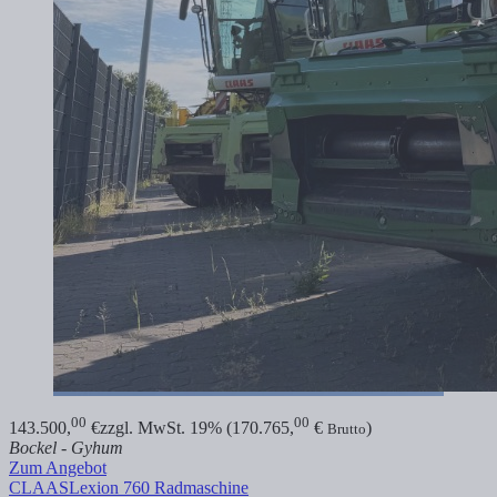
00
00
143.500,
€
zzgl. MwSt. 19% (170.765,
€
)
Brutto
Bockel - Gyhum
Zum Angebot
CLAAS
Lexion 760 Radmaschine