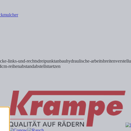
acke-links-und-rechtsdreipunktanbauhydraulische-arbeitsbreitenverstel
4cm-reihenabstandabstellstuetzen