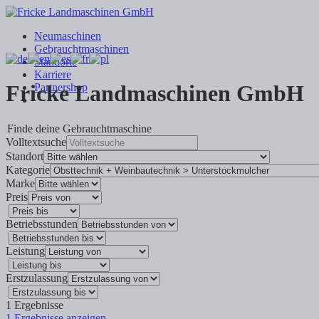
Neumaschinen
Gebrauchtmaschinen
Standorte
Karriere
Fricke Landmaschinen GmbH
Partnershop
Finde deine Gebrauchtmaschine
Volltextsuche
Standort
Kategorie
Marke
Preis
Betriebsstunden
Leistung
Erstzulassung
1
Ergebnisse
1
Ergebnisse anzeigen