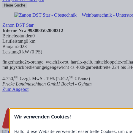
Neue Suche
Zanon DST Star
Interne Nr.: 993000502000312
Betriebsstunden
0
Laufleistung
0 km
Baujahr
2023
Leistung
0 kW (0 PS)
fingerhacke2x-orange, weich1x-rot, hart1x-gelb, mitteldoppelte-rollh
mit-joystickbedienungeigengewicht-ca-400kgarbeitsbreite-224-bis-34
00
50
4.750,
€
zzgl. MwSt. 19% (5.652,
€
)
Brutto
Fricke Landmaschinen GmbH Bockel - Gyhum
Zum Angebot
Wir verwenden Cookies!
Hallo, diese Website verwendet essentielle Cookies, um die